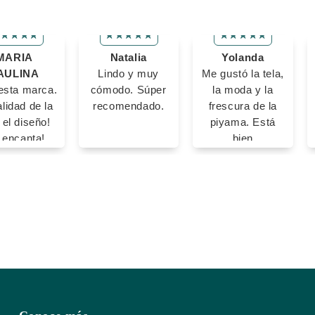
MARIA
Natalia
Yolanda
AULINA
Lindo y muy
Me gustó la tela,
sta marca.
cómodo. Súper
la moda y la
lidad de la
recomendado.
frescura de la
, el diseño!
piyama. Está
 encanta!
bien
confeccionada y
se ve muy linda