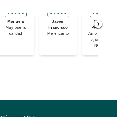
Manuela
Javier
MARIA
❯
Muy buena
Francisco
PAULINA
calidad
Me encanto
Amo amo las
pijamas de
NOTT!