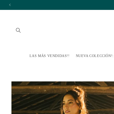
Ir
directamente
al contenido
LAS MÁS VENDIDAS!!
NUEVA COLECCIÓN!: Pa
Ir
directamente
a la
información
del producto