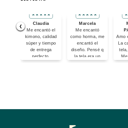
Claudia
Marcela
❮
Me encantó el
Me encantó
P
kimono, calidad
como horma, me
Amo e
súper y tiempo
encantó el
La ca
de entrega
diseño. Pensé q
tela
perfecto.
la tela era un
Me
Gracias ✨
poco satinada
(brillante) aún
así esta
hermosa