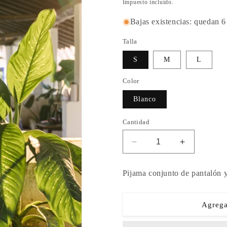
habitual
de
Impuesto incluido.
oferta
Bajas existencias: quedan 6
Talla
S
M
L
Color
Blanco
Cantidad
Reducir
Aumentar
cantidad
cantidad
para
para
Pijama conjunto de pantalón
HANNA
HANNA
100%
100%
ALGODÓN
ALGODÓ
Agregar