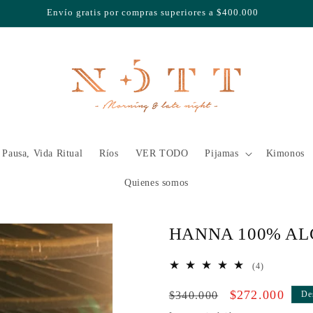
Envío gratis por compras superiores a $400.000
usa, Vida Ritual
Ríos
VER TODO
Pijamas
Kimonos
Quienes somos
HANNA 100% A
4
(4)
reseñas
Precio
Precio
$272.000
totales
$340.000
De