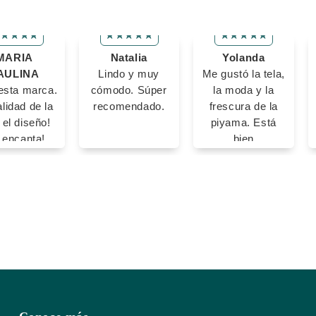
MARIA
Natalia
Yolanda
AULINA
Lindo y muy
Me gustó la tela,
sta marca.
cómodo. Súper
la moda y la
lidad de la
recomendado.
frescura de la
, el diseño!
piyama. Está
 encanta!
bien
confeccionada y
se ve muy linda