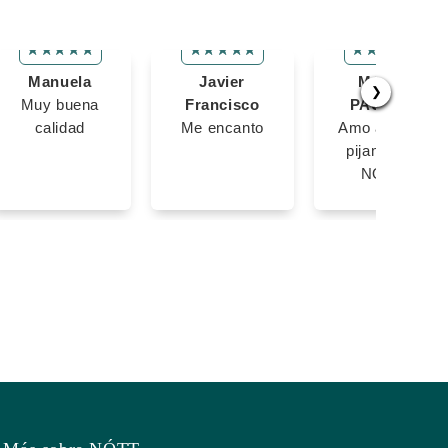
Manuela
Javier
MARIA
❯
Muy buena
Francisco
PAULINA
calidad
Me encanto
Amo amo las
pijamas de
NOTT!