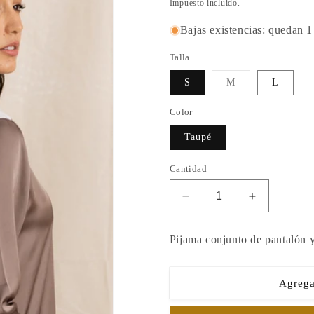
habitual
de
Impuesto incluido.
oferta
Bajas existencias: quedan 1
Talla
Variante
S
M
L
agotada
o
no
Color
disponible
Taupé
Cantidad
Reducir
Aumentar
cantidad
cantidad
para
para
Pijama conjunto de pantalón y
KAWA
KAWA
TAUPÉ
TAUPÉ
Agregar