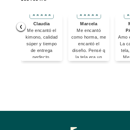
Claudia
Marcela
❮
Me encantó el
Me encantó
P
kimono, calidad
como horma, me
Amo e
súper y tiempo
encantó el
La ca
de entrega
diseño. Pensé q
tela
perfecto.
la tela era un
Me
Gracias ✨
poco satinada
(brillante) aún
así esta
hermosa