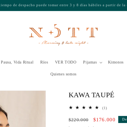
Envío gratis por compras superiores a $400.000
usa, Vida Ritual
Ríos
VER TODO
Pijamas
Kimonos
Quienes somos
KAWA TAUPÉ
1
(1)
reseñas
Precio
Precio
$176.000
totales
$220.000
De