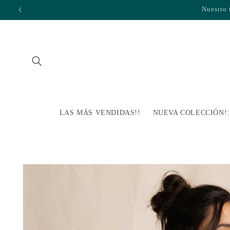
Ir
directamente
al contenido
LAS MÁS VENDIDAS!!
NUEVA COLECCIÓN!: Pa
Ir
directamente
a la
información
del producto